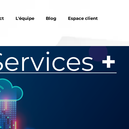
ct
L'équipe
Blog
Espace client
Services
+