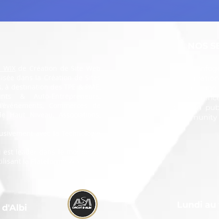
NOS S
 WIX
de Création de Site Web
Infog
lisée dans la Création de Sites
Création
ls, à destination des TPE & PME,
Création
dants & Auto-Entrepreneurs,
Référenc
d’événements, Commerces de
Gestion pub
 de Haut Niveau, Associations,
Community
clusivement avec la Technologie
i est leader dans le monde du
ilisant la Plateforme Wix.
Lundi au 
d'Albi