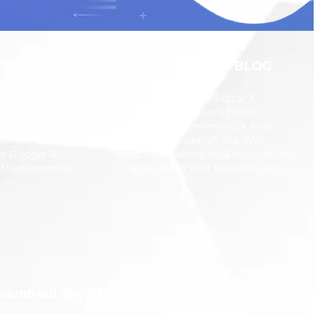
ERVICES
A LIRE SUR LE BLOG
érance
Migrer vers Editor X
 site WEB
Wix SEO sans filtres
 graphique
Référencement WIX Avis
ement SEO
Référencer un site WIX
s Google ADS
Sites WIX: exemples & inspirations
 Management
Application WIX Branded App
vendredi 9h00 / 12h00 et 14h00 / 17h00