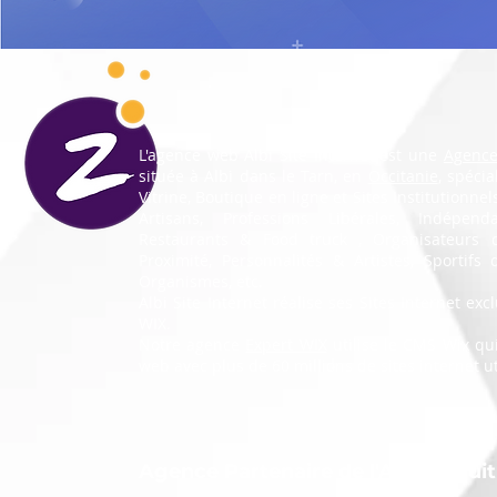
L'agence web Albi Site Internet est une
Agence
située à Albi dans le
Tarn
, en
Occitanie
, spécia
Vitrine, Boutique en ligne et Sites Institutionne
Artisans, Professions Libérales, Indépen
Restaurants
&
Food truck
, Organisateurs 
Proximité, Personnalités & Artistes, Sportifs
Organismes, etc.
Albi Site Internet réalise ses Sites Internet ex
WIX.
Notre agence
Expert WIX
utilise le CMS Wix qu
web avec plus de 60 millions de sites internet ut
Agence Partenaire de l'ASA Circuit 