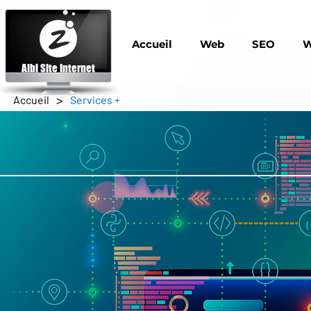
Accueil
Web
SEO
W
Albi Site Internet
>
Accueil
Services +