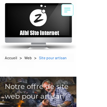
Albi Site Internet
>
>
Accueil
Web
Site pour artisan
Notre offre de site
web pour artisan