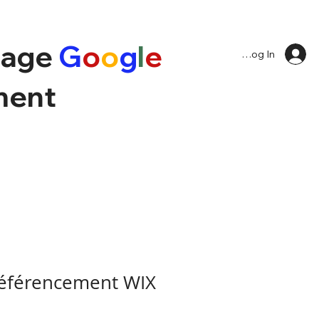
page
G
o
o
g
l
e
Log In
ment
référencement WIX