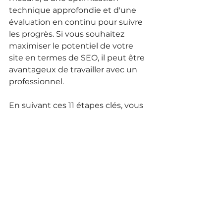
technique approfondie et d'une 
évaluation en continu pour suivre 
les progrès. Si vous souhaitez 
maximiser le potentiel de votre 
site en termes de SEO, il peut être 
avantageux de travailler avec un 
professionnel.
En suivant ces 11 étapes clés, vous 
pouvez améliorer 
significativement votre 
référencement naturel et 
atteindre plus de visiteurs 
qualifiés sur votre site web. 
N'oubliez pas que le SEO est un 
processus continu et que les 
résultats ne sont pas 