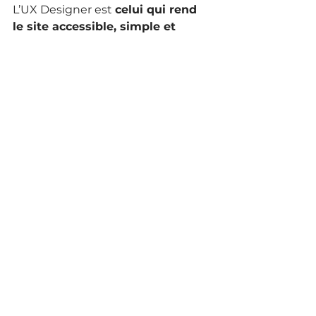
L’UX Designer est 
celui qui rend 
le site accessible, simple et 
ergonomique.
 Son rôle est 
stratégique pour l’expérience 
utilisateur et le SEO. C’est lui qui :
ajoute de l’interactivité, de 
l’originalité, du storytelling.
veille à l’ergonomie et à la 
fluidité du site.
intègre les nouveaux usages 
(rotation portrait/paysage, 
navigation tactile,..).
analyse et anticipe les besoins 
et attentes des internautes et 
propose des adaptations.
 N’hésitez pas à vous faire 
accompagner par un expert pour 
le référencement de votre site 
WIX.